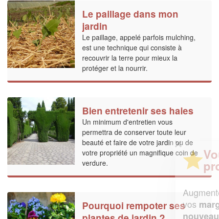
Le paillage dans mon
jardin
Le paillage, appelé parfois mulching,
est une technique qui consiste à
recouvrir la terre pour mieux la
protéger et la nourrir.
Bien entretenir ses haies
Un minimum d'entretien vous
permettra de conserver toute leur
✕
beauté et faire de votre jardin ou de
Vous êtes un
votre propriété un magnifique coin de
professionnel ?
verdure.
Augmentez votre
et
chiffre d'affaires
vos
tout en gagnant de
marges
Pourquoi rempoter ses
!
nouveaux clients
plantes de jardin ?