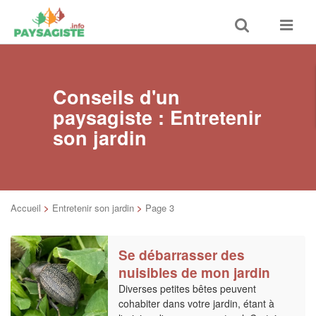
Toggle
Toggle
search
navigat
Conseils d'un
paysagiste : Entretenir
son jardin
Accueil
>
Entretenir son jardin
>
Page 3
Se débarrasser des
nuisibles de mon jardin
Diverses petites bêtes peuvent
cohabiter dans votre jardin, étant à