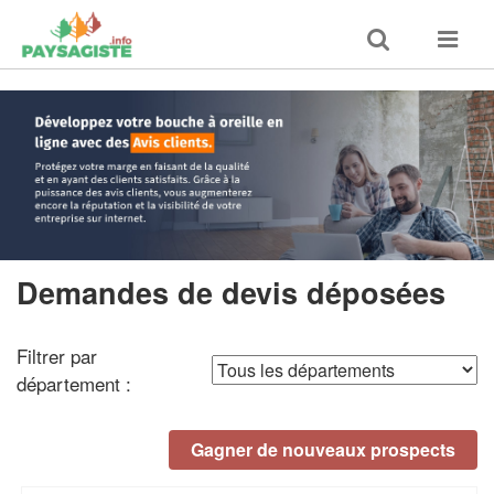
Toggle
Toggle
search
navigat
Accueil
>
Demandes de devis déposées
Demandes de devis déposées
Filtrer par
département :
Gagner de nouveaux prospects