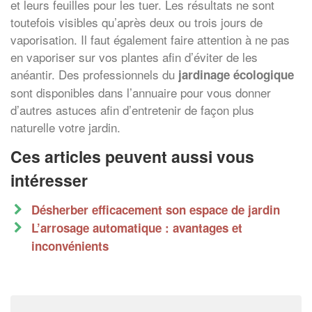
et leurs feuilles pour les tuer. Les résultats ne sont
toutefois visibles qu’après deux ou trois jours de
vaporisation. Il faut également faire attention à ne pas
en vaporiser sur vos plantes afin d’éviter de les
anéantir. Des professionnels du
jardinage écologique
✕
Vous êtes un
sont disponibles dans l’annuaire pour vous donner
professionnel ?
d’autres astuces afin d’entretenir de façon plus
naturelle votre jardin.
Augmentez votre
e
chiffre d'affaires
Ces articles peuvent aussi vous
vos
tout en gagnant de
marges
intéresser
!
nouveaux clients
Désherber efficacement son espace de jardin
En savoir plus
L’arrosage automatique : avantages et
inconvénients