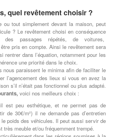
s, quel revêtement choisir ?
e ou tout simplement devant la maison, peut
icule ? Le revêtement choisi en conséquence
er des passages répétés, de voitures,
 être pris en compte. Ainsi le revêtement sera
si rentrer dans l’équation, notamment pour les
adhérence une priorité dans le choix.
 nous paraissent le minima afin de faciliter le
er l’agencement des lieux si vous en avez la
son s’il n’était pas fonctionnel ou plus adapté.
voici nos meilleurs choix :
ourants,
 il est peu esthétique, et ne permet pas de
tir de 30€/m²) il ne demande pas d’entretien
r le poids des véhicules. Il peut aussi servir de
est très meuble et/ou fréquemment trempé.
rticulièrement dans les régions soumises à la