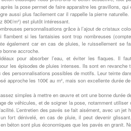
t après la pose permet de faire apparaitre les gravillons, qu
ègre aussi plus facilement car il rappelle la pierre naturelle
 80€/m²) est plutôt intéressant.
mbreuses personnalisations grâce à l’ajout de cristaux color
i flambent si les fantaisies sont trop nombreuses (compte
te également car en cas de pluies, le ruissellement se fait
ne bonne accroche.
idéaux pour absorber l’eau, et éviter les flaques. Il f
our les épisodes de pluies intenses. Ils sont en revanche t
 des personnalisations possibles de motifs. Leur teinte da
sé approche les 100€ au m², mais son excellente durée de vi
 assez simples à mettre en œuvre et ont une bonne durée d
e de véhicules, et de soigner la pose, notamment utiliser un
facilité. L’entretien des pavés se fait aisément, avec un j
 un fort dénivelé, en cas de pluie, il peut devenir gliss
s en béton sont plus économiques que les pavés en granit.