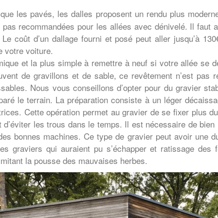
s que les pavés, les dalles proposent un rendu plus moder
t pas recommandées pour les allées avec dénivelé. Il faut a
Le coût d’un dallage fourni et posé peut aller jusqu’à 130€
 votre voiture.
mique et la plus simple à remettre à neuf si votre allée se d
vent de gravillons et de sable, ce revêtement n’est pas 
ossables. Nous vous conseillons d’opter pour du gravier sta
paré le terrain. La préparation consiste à un léger décaiss
satrices. Cette opération permet au gravier de se fixer plu
 d’éviter les trous dans le temps. Il est nécessaire de bien l
 des bonnes machines. Ce type de gravier peut avoir une dur
 des graviers qui auraient pu s’échapper et ratissage des f
limitant la pousse des mauvaises herbes.