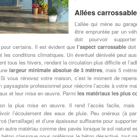
Allées carrossable
L’allée qui mène au garag
être empruntée par un véh
doit pourvoir support
pour certains. Il est évident que
doit
l’aspect carrossable
nt les conditions climatiques. Un éventuel dénivelé peut aus
ent tous les hivers, rendant la circulation plus difficile et l’
r une
, mais 5 mètres
largeur minimale absolue de 3 mètres
 Si vous rénovez votre maison, c’est le moment de repens
d’un paysagiste professionnel pour réécrire l’accès à votre mai
iaux et leur mise en œuvre. Parmi
les matériaux les plus c
ion la plus mise en œuvre. Il rend l’accès facile, mais
révoir l’écoulement des eaux de pluie. Peu onéreux (à par
orcé (ferraillage) et d’une épaisseur suffisante pour supporte
 un autre matériau comme des pavés lorsque le sol naturel 
 béton classique nous préférons le béton désactivé, tout pa