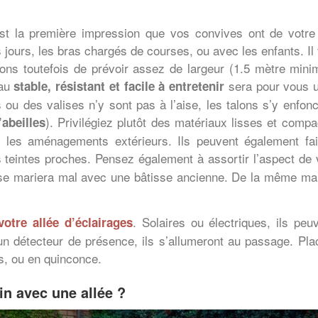
st la première impression que vos convives ont de votre 
ours, les bras chargés de courses, ou avec les enfants. Il fau
s toutefois de prévoir assez de largeur (1.5 mètre min
iau
sera pour vous u
stable, résistant et facile à entretenir
ou des valises n’y sont pas à l’aise, les talons s’y enfon
). Privilégiez plutôt des matériaux lisses et com
’abeilles
r les aménagements extérieurs. Ils peuvent également fai
teintes proches. Pensez également à assortir l’aspect de v
e mariera mal avec une bâtisse ancienne. De la même man
. Solaires ou électriques, ils pe
votre allée d’éclairages
un détecteur de présence, ils s’allumeront au passage. Plac
es, ou en quinconce.
n avec une allée ?