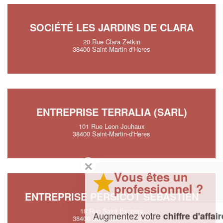
SOCIÉTÉ LES JARDINS DE CLARA
20 Rue Clara Zetkin
38400 Saint-Martin-d'Heres
ENTREPRISE TERRALIA (SARL)
101 Rue Leon Jouhaux
38400 Saint-Martin-d'Heres
✕
Vous êtes un
professionnel ?
ENTREPRISE PERSICOT SEBASTIEN
18 Rue Saint Exupery
Augmentez votre
et
chiffre d'affaires
38400 Saint-Martin-d'Heres