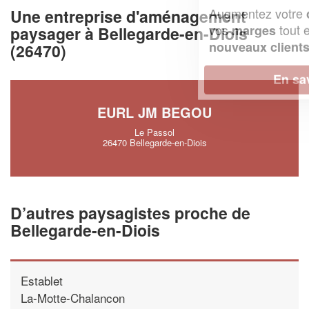
Augmentez votre
et
chiffre d'affaires
Une entreprise d'aménagement
vos
tout en gagnant de
marges
paysager à Bellegarde-en-Diois
!
nouveaux clients
(26470)
En savoir plus
EURL JM BEGOU
Le Passol
26470 Bellegarde-en-Diois
D’autres paysagistes proche de
Bellegarde-en-Diois
Establet
La-Motte-Chalancon