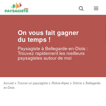
Toggle
Toggle
search
navigat
On vous fait gagner
du temps !
Paysagiste à Bellegarde-en-Diois :
Trouvez rapidement les meilleurs
paysagistes autour de moi
Accueil
>
Trouver un paysagiste
>
Rhône-Alpes
>
Drôme
>
Bellegarde-
en-Diois