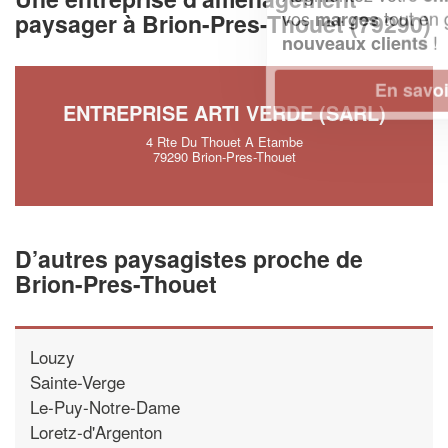
vos
tout en gagnant de
marges
paysager à Brion-Pres-Thouet (79290)
!
nouveaux clients
En savoir plus
ENTREPRISE ARTI VERDE (SARL)
4 Rte Du Thouet A Etambe
79290 Brion-Pres-Thouet
D’autres paysagistes proche de
Brion-Pres-Thouet
Louzy
Sainte-Verge
Le-Puy-Notre-Dame
Loretz-d'Argenton