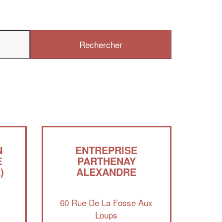
✕
Vous êtes un
professionnel ?
Augmentez votre
chiffre d'affaires
vos
tout en gagnant de
marges
!
nouveaux clients
N
ENTREPRISE
En savoir plus
E
PARTHENAY
)
ALEXANDRE
e
60 Rue De La Fosse Aux
Loups