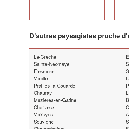
D’autres paysagistes proche d'
La-Creche
E
Sainte-Neomaye
S
Fressines
S
Vouille
L
Prailles-la-Couarde
P
Chauray
L
Mazieres-en-Gatine
B
Cherveux
C
Verruyes
A
Souvigne
S
Champdeniers
S