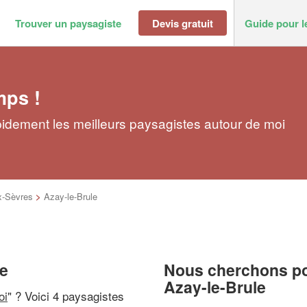
Trouver un paysagiste
Devis gratuit
Guide pour l
mps !
pidement les meilleurs paysagistes autour de moi
x-Sèvres
>
Azay-le-Brule
le
Nous cherchons pou
Azay-le-Brule
oi
" ? Voici 4 paysagistes