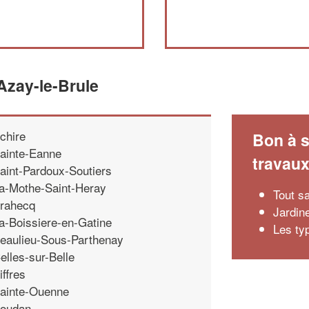
Azay-le-Brule
chire
Bon à s
ainte-Eanne
travau
aint-Pardoux-Soutiers
a-Mothe-Saint-Heray
Tout sa
rahecq
Jardin
a-Boissiere-en-Gatine
Les typ
eaulieu-Sous-Parthenay
elles-sur-Belle
iffres
ainte-Ouenne
oudan