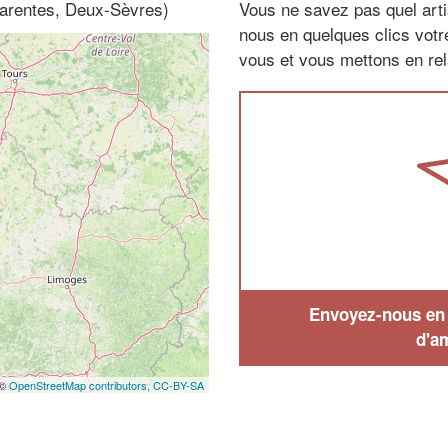
harentes, Deux-Sèvres)
Vous ne savez pas quel arti
nous en quelques clics vot
vous et vous mettons en rela
Envoyez-nous en q
d'a
 ©
OpenStreetMap contributors,
CC-BY-SA