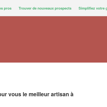
es pros
Trouver de nouveaux prospects
Simplifiez votre 
r vous le meilleur artisan à