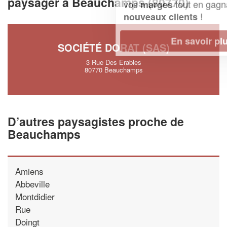
paysager à Beauchamps (80770)
vos
tout en gagnant de
marges
!
nouveaux clients
En savoir plus
SOCIÉTÉ DORAT (SAS)
3 Rue Des Erables
80770 Beauchamps
D’autres paysagistes proche de
Beauchamps
Amiens
Abbeville
Montdidier
Rue
Doingt