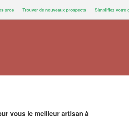
es pros
Trouver de nouveaux prospects
Simplifiez votre 
r vous le meilleur artisan à