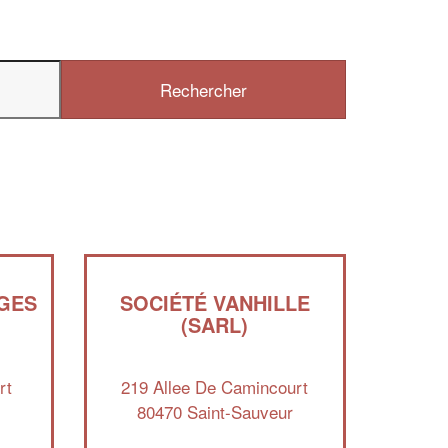
✕
Vous êtes un
professionnel 
Augmentez votre
chiffre d'
vos
tout en gagnan
marges
!
nouveaux clients
En savoir plus
AGES
SOCIÉTÉ VANHILLE
(SARL)
rt
219 Allee De Camincourt
r
80470 Saint-Sauveur