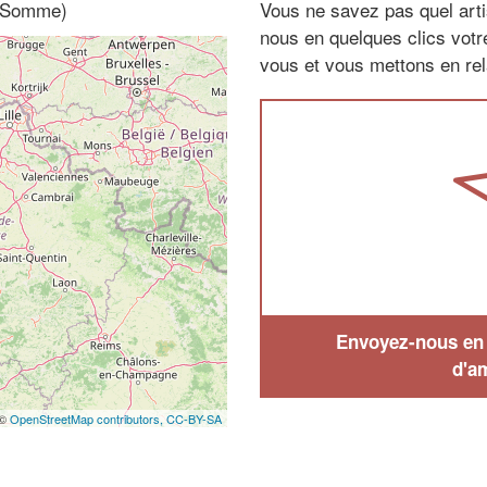
, Somme)
Vous ne savez pas quel arti
nous en quelques clics vot
vous et vous mettons en rela
Envoyez-nous en q
d'a
 ©
OpenStreetMap contributors,
CC-BY-SA