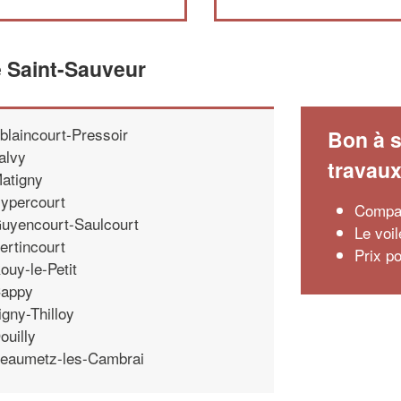
e Saint-Sauveur
blaincourt-Pressoir
Bon à s
alvy
travau
atigny
ypercourt
Compar
uyencourt-Saulcourt
Le voi
ertincourt
Prix p
ouy-le-Petit
appy
igny-Thilloy
ouilly
eaumetz-les-Cambrai