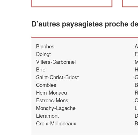
D’autres paysagistes proche d
Biaches
A
Doingt
F
Villers-Carbonnel
M
Brie
H
Saint-Christ-Briost
G
Combles
B
Hem-Monacu
R
Estrees-Mons
C
Monchy-Lagache
L
Lieramont
D
Croix-Moligneaux
B