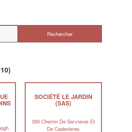
210)
QUE
SOCIÉTÉ LE JARDIN
INS
(SAS)
350 Chemin De Servieres Et
✕
gogh
De Cadenieres
Vous êtes un