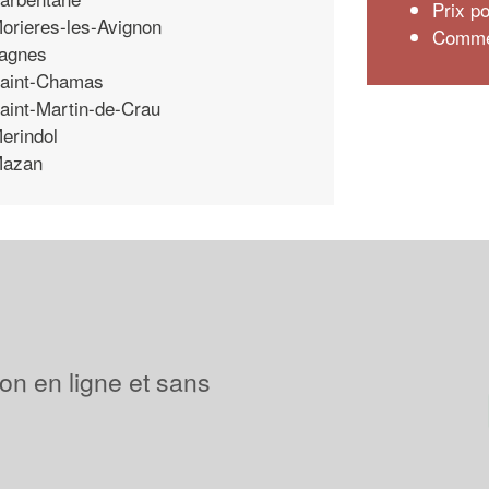
Prix po
orieres-les-Avignon
Commen
agnes
aint-Chamas
aint-Martin-de-Crau
erindol
azan
ion en ligne et sans