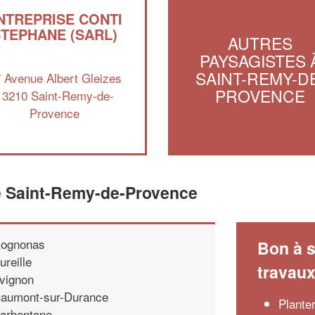
NTREPRISE CONTI
STEPHANE (SARL)
AUTRES
PAYSAGISTES 
SAINT-REMY-D
 Avenue Albert Gleizes
PROVENCE
13210 Saint-Remy-de-
Provence
e Saint-Remy-de-Provence
ognonas
Bon à s
ureille
travau
vignon
aumont-sur-Durance
Plante
arbentane