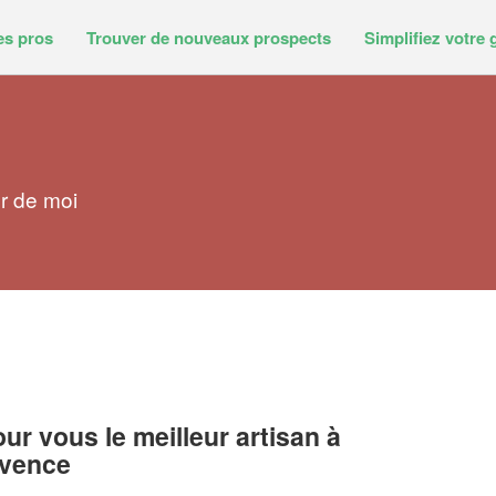
es pros
Trouver de nouveaux prospects
Simplifiez votre 
r de moi
r vous le meilleur artisan à
ovence