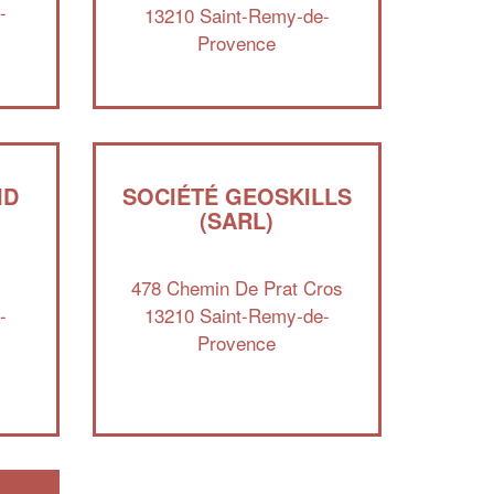
-
13210 Saint-Remy-de-
professionnel ?
Provence
Augmentez votre
et
chiffre d'affaires
vos
tout en gagnant de
marges
!
nouveaux clients
En savoir plus
ID
SOCIÉTÉ GEOSKILLS
(SARL)
478 Chemin De Prat Cros
-
13210 Saint-Remy-de-
Provence