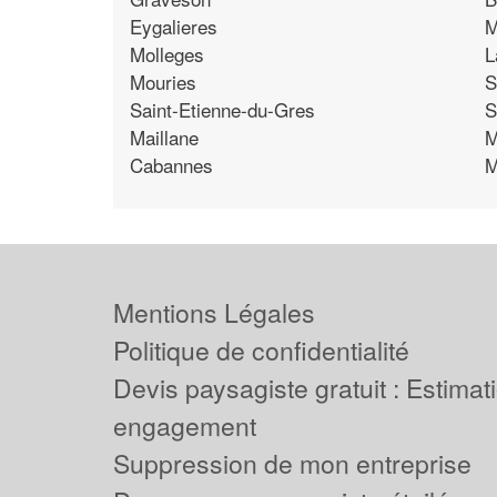
Eygalieres
M
Molleges
L
Mouries
S
Saint-Etienne-du-Gres
S
Maillane
M
Cabannes
M
Mentions Légales
Politique de confidentialité
Devis paysagiste gratuit : Estimat
engagement
Suppression de mon entreprise