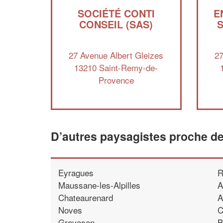
SOCIÉTÉ CONTI
E
CONSEIL (SAS)
27 Avenue Albert Gleizes
27
13210 Saint-Remy-de-
Provence
D’autres paysagistes proche d
Eyragues
R
Maussane-les-Alpilles
A
Chateaurenard
A
Noves
C
Graveson
B