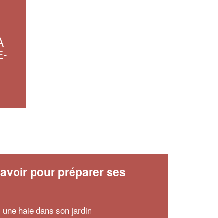
À
E-
avoir pour préparer ses
x
r une haie dans son jardin