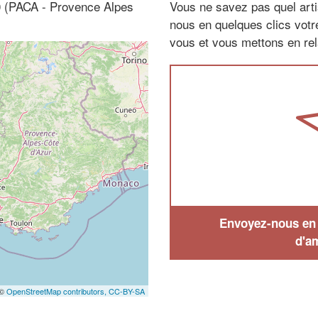
0 (PACA - Provence Alpes
Vous ne savez pas quel arti
nous en quelques clics vot
vous et vous mettons en rela
Envoyez-nous en q
d'a
 ©
OpenStreetMap contributors,
CC-BY-SA