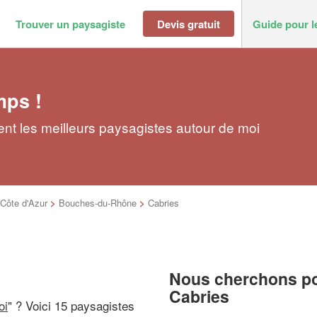
Trouver un paysagiste
Devis gratuit
Guide pour l
mps !
nt les meilleurs paysagistes autour de moi
Côte d'Azur
>
Bouches-du-Rhône
>
Cabries
Nous cherchons pou
Cabries
oi
" ? Voici 15 paysagistes