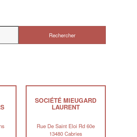
SOCIÉTÉ MIEUGARD
AS
LAURENT
✕
Vous êtes un
professionnel ?
ns
Rue De Saint Eloi Rd 60e
13480 Cabries