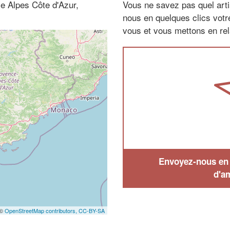
e Alpes Côte d'Azur,
Vous ne savez pas quel arti
nous en quelques clics vot
vous et vous mettons en rela
Envoyez-nous en q
d'a
 ©
OpenStreetMap contributors,
CC-BY-SA