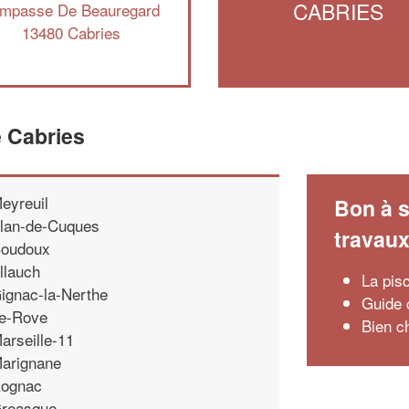
CABRIES
Impasse De Beauregard
13480 Cabries
e Cabries
eyreuil
Bon à s
lan-de-Cuques
travau
oudoux
llauch
La pis
ignac-la-Nerthe
Guide 
e-Rove
Bien c
arseille-11
arignane
ognac
reasque