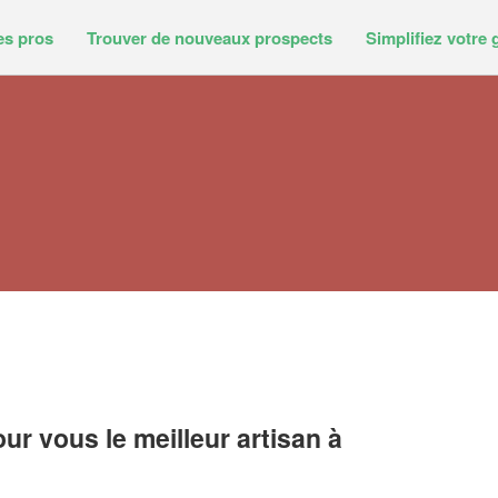
es pros
Trouver de nouveaux prospects
Simplifiez votre 
r vous le meilleur artisan à