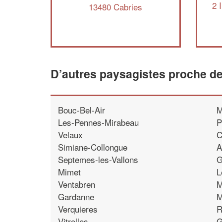
2 
13480 Cabries
D’autres paysagistes proche d
Bouc-Bel-Air
M
Les-Pennes-Mirabeau
P
Velaux
C
Simiane-Collongue
A
Septemes-les-Vallons
G
Mimet
L
Ventabren
M
Gardanne
M
Verquieres
R
Vitrolles
G