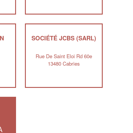
Augmentez votre
et
chiffre d'affaires
vos
tout en gagnant de
marges
!
nouveaux clients
En savoir plus
IN
SOCIÉTÉ JCBS (SARL)
Rue De Saint Eloi Rd 60e
13480 Cabries
À