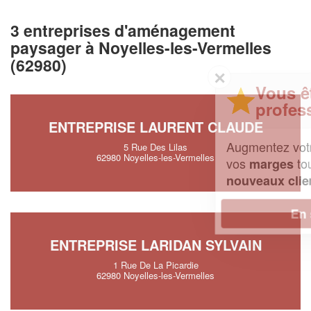
3 entreprises d'aménagement
paysager à Noyelles-les-Vermelles
(62980)
✕
Vous êtes un
professionnel ?
ENTREPRISE LAURENT CLAUDE
Augmentez votre
et
chiffre d'affaires
5 Rue Des Lilas
62980 Noyelles-les-Vermelles
vos
tout en gagnant de
marges
!
nouveaux clients
En savoir plus
ENTREPRISE LARIDAN SYLVAIN
1 Rue De La Picardie
62980 Noyelles-les-Vermelles