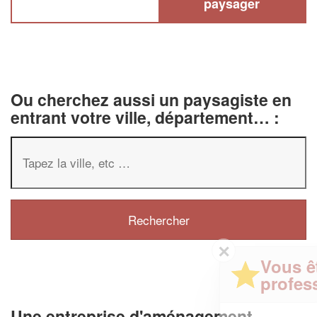
paysager
Ou cherchez aussi un paysagiste en
entrant votre ville, département… :
✕
Vous êtes un
professionnel ?
Une entreprise d'aménagement