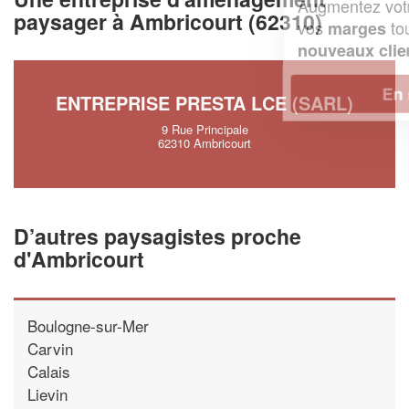
Augmentez votre
et
chiffre d'affaires
paysager à Ambricourt (62310)
vos
tout en gagnant de
marges
!
nouveaux clients
En savoir plus
ENTREPRISE PRESTA LCE (SARL)
9 Rue Principale
62310 Ambricourt
D’autres paysagistes proche
d'Ambricourt
Boulogne-sur-Mer
Carvin
Calais
Lievin