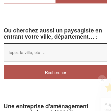
Ou cherchez aussi un paysagiste en
entrant votre ville, département… :
✕
Vous êtes un
professionnel ?
Augmentez votre
et
chiffre d'affaires
Une entreprise d'aménagement
vos
tout en gagnant de
marges