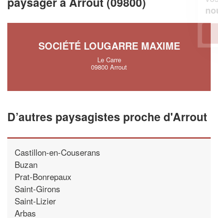
paysager à Arrout (09800)
!
nouveaux clients
En savoir plus
SOCIÉTÉ LOUGARRE MAXIME
Le Carre
09800 Arrout
D’autres paysagistes proche d'Arrout
Castillon-en-Couserans
Buzan
Prat-Bonrepaux
Saint-Girons
Saint-Lizier
Arbas