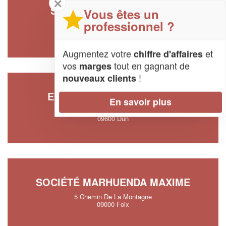
✕
SOCIÉTÉ BOUTIN ERWAN
Vous êtes un
professionnel ?
17 Rue Du Pont De L’eglise
09300 Belesta
Augmentez votre
et
chiffre d'affaires
vos
tout en gagnant de
marges
!
nouveaux clients
ENTREPRISE VIEAU JIMMY
En savoir plus
Ld Champ Du Cimetiere
09600 Dun
SOCIÉTÉ MARHUENDA MAXIME
5 Chemin De La Montagne
09000 Foix