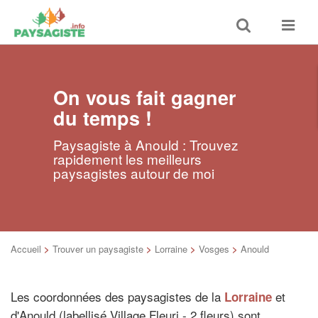
Toggle
Toggle
search
navigat
On vous fait gagner
du temps !
Paysagiste à Anould : Trouvez
rapidement les meilleurs
paysagistes autour de moi
Accueil
>
Trouver un paysagiste
>
Lorraine
>
Vosges
>
Anould
Les coordonnées des paysagistes de la
et
Lorraine
d'Anould (labellisé Village Fleuri - 2 fleurs) sont