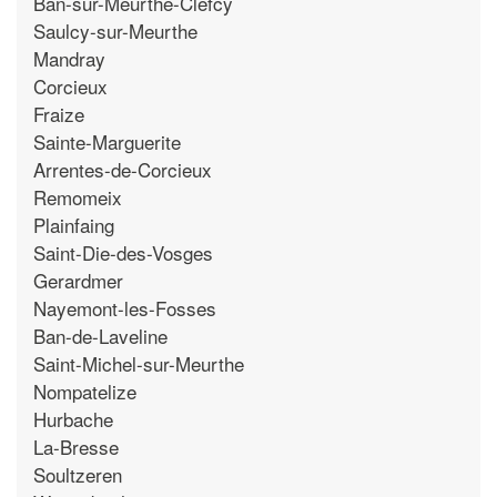
Ban-sur-Meurthe-Clefcy
Saulcy-sur-Meurthe
Mandray
Corcieux
Fraize
Sainte-Marguerite
Arrentes-de-Corcieux
Remomeix
Plainfaing
Saint-Die-des-Vosges
Gerardmer
Nayemont-les-Fosses
Ban-de-Laveline
Saint-Michel-sur-Meurthe
Nompatelize
Hurbache
La-Bresse
Soultzeren