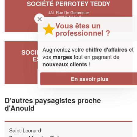
SOCIÉTÉ PERROTEY TEDDY
431 Rue De Gerardmer
✕
88650 Anould
Vous êtes un
professionnel ?
Augmentez votre
et
chiffre d'affaires
SOCIÉTÉ M.A.C. CHALETS BOIS
vos
tout en gagnant de
marges
ESPACES VERTS (SARL)
!
nouveaux clients
657 Rue Du Val De Meurthe
88650 Anould
En savoir plus
D’autres paysagistes proche
d'Anould
Saint-Leonard