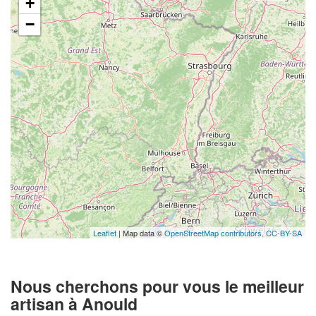
+
−
Leaflet
| Map data ©
OpenStreetMap contributors,
CC-BY-SA
Nous cherchons pour vous le meilleur
artisan à Anould