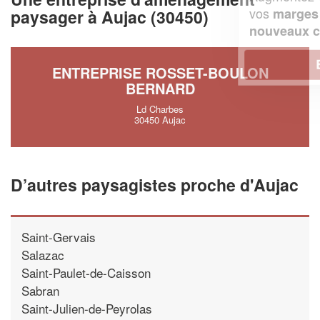
vos
tout en gagnant de
marges
paysager à Aujac (30450)
!
nouveaux clients
En savoir plus
ENTREPRISE ROSSET-BOULON
BERNARD
Ld Charbes
30450 Aujac
D’autres paysagistes proche d'Aujac
Saint-Gervais
Salazac
Saint-Paulet-de-Caisson
Sabran
Saint-Julien-de-Peyrolas