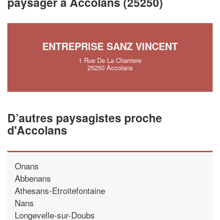
paysager à Accolans (25250)
vos
tout en gagnant de
marges
!
nouveaux clients
En savoir plus
ENTREPRISE SANZ VINCENT
1 Rue De La Charriere
25250 Accolans
D’autres paysagistes proche
d'Accolans
Onans
Abbenans
Athesans-Etroitefontaine
Nans
Longevelle-sur-Doubs