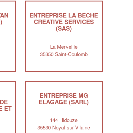
TAN
ENTREPRISE LA BECHE
)
CREATIVE SERVICES
(SAS)
La Merveille
35350 Saint-Coulomb
✕
Vous êtes un
professionnel ?
ENTREPRISE MG
 DE
ELAGAGE (SARL)
E ET
Augmentez votre
et
chiffre d'affaires
vos
tout en gagnant de
marges
144 Hidouze
!
nouveaux clients
35530 Noyal-sur-Vilaine