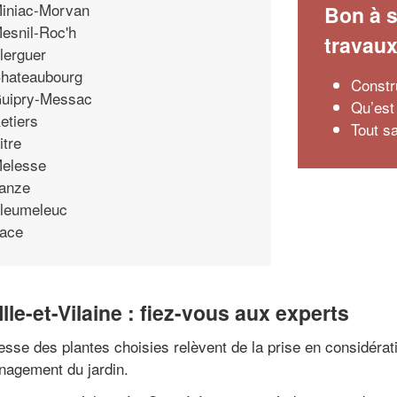
iniac-Morvan
Bon à s
esnil-Roc'h
travau
lerguer
hateaubourg
Constr
uipry-Messac
Qu’est
etiers
Tout sa
itre
elesse
anze
leumeleuc
ace
e-et-Vilaine : fiez-vous aux experts
esse des plantes choisies relèvent de la prise en considérat
nagement du jardin.