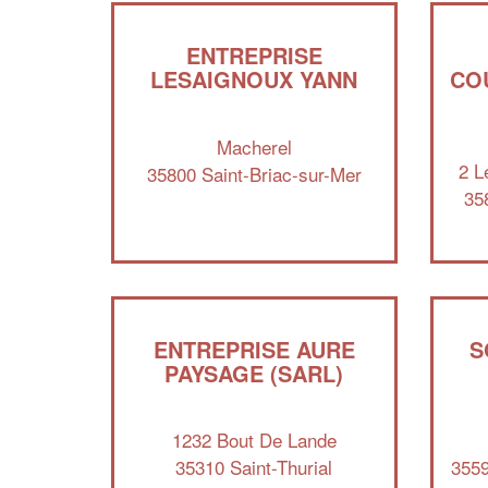
ENTREPRISE
LESAIGNOUX YANN
CO
Macherel
2 L
35800 Saint-Briac-sur-Mer
35
ENTREPRISE AURE
S
PAYSAGE (SARL)
1232 Bout De Lande
35310 Saint-Thurial
3559