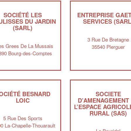
SOCIÉTÉ LES
ENTREPRISE GAE
ULISSES DU JARDIN
SERVICES (SARL
(SARL)
3 Rue De Bretagne
es Grees De La Mussais
35540 Plerguer
890 Bourg-des-Comptes
OCIÉTÉ BESNARD
SOCIETE
LOIC
D’AMENAGEMENT
L’ESPACE AGRICOL
RURAL (SAS)
5 Rue Des Sports
0 La-Chapelle-Thouarault
Le Bouridal