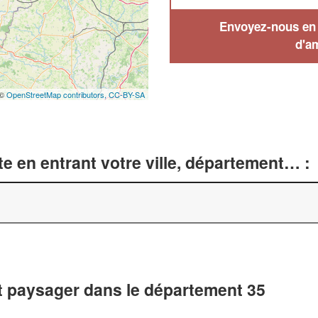
Envoyez-nous en q
d'a
 ©
OpenStreetMap contributors,
CC-BY-SA
e en entrant votre ville, département… :
 paysager dans le département 35