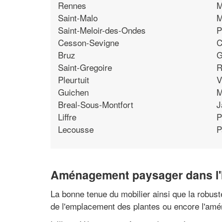
Rennes
M
Saint-Malo
M
Saint-Meloir-des-Ondes
P
Cesson-Sevigne
C
Bruz
G
Saint-Gregoire
R
Pleurtuit
V
Guichen
M
Breal-Sous-Montfort
J
Liffre
P
Lecousse
P
Aménagement paysager dans l'Ill
La bonne tenue du mobilier ainsi que la robust
de l'emplacement des plantes ou encore l'amé