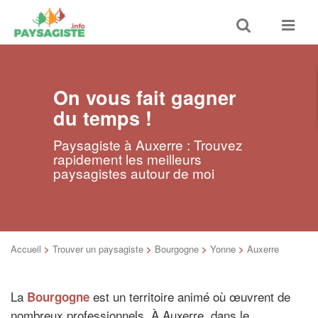
Toggle
Toggle
search
navigat
On vous fait gagner
du temps !
Paysagiste à Auxerre : Trouvez
rapidement les meilleurs
paysagistes autour de moi
Accueil
>
Trouver un paysagiste
>
Bourgogne
>
Yonne
>
Auxerre
La
est un territoire animé où œuvrent de
Bourgogne
nombreux professionnels. À Auxerre, dans le