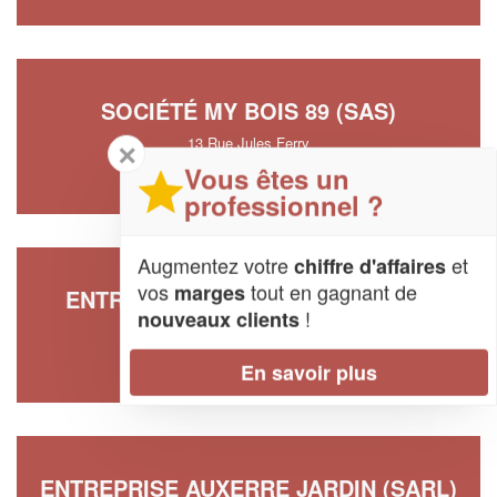
SOCIÉTÉ MY BOIS 89 (SAS)
13 Rue Jules Ferry
✕
89000 Auxerre
Vous êtes un
professionnel ?
Augmentez votre
et
chiffre d'affaires
vos
tout en gagnant de
marges
ENTREPRISE ONDONGO ADELAIN
!
nouveaux clients
27 Rue Gerot
89000 Auxerre
En savoir plus
ENTREPRISE AUXERRE JARDIN (SARL)