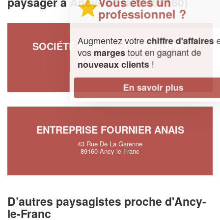
Vous êtes un
paysager à Ancy-le-Franc (89160)
professionnel ?
Augmentez votre
et
chiffre d'affaires
SOCIÉTÉ GEROME CHRISTOPHE
vos
tout en gagnant de
marges
27 Rue De La Garenne
!
nouveaux clients
89160 Ancy-le-Franc
En savoir plus
ENTREPRISE FOURNIER ANAIS
43 Rue De La Garenne
89160 Ancy-le-Franc
D’autres paysagistes proche d'Ancy-
le-Franc