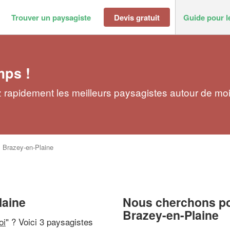
Trouver un paysagiste
Devis gratuit
Guide pour l
mps !
 rapidement les meilleurs paysagistes autour de mo
>
Brazey-en-Plaine
laine
Nous cherchons pou
Brazey-en-Plaine
oi
" ? Voici 3 paysagistes