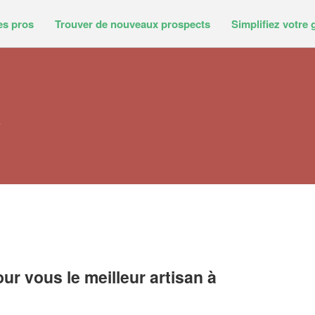
es pros
Trouver de nouveaux prospects
Simplifiez votre 
i
r vous le meilleur artisan à