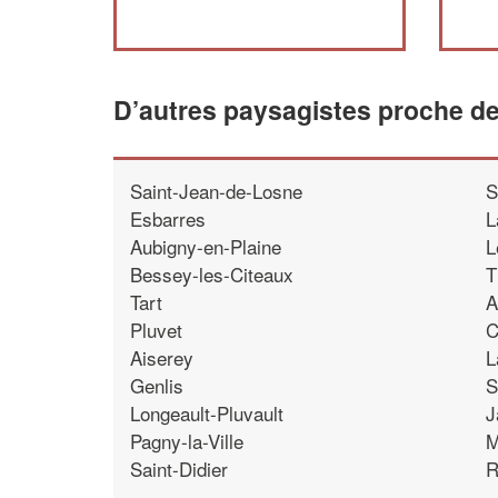
D’autres paysagistes proche de
Saint-Jean-de-Losne
S
Esbarres
L
Aubigny-en-Plaine
L
Bessey-les-Citeaux
T
Tart
A
Pluvet
C
Aiserey
L
Genlis
S
Longeault-Pluvault
J
Pagny-la-Ville
M
Saint-Didier
R