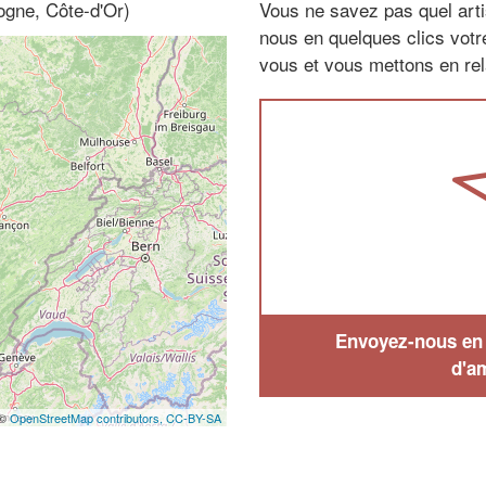
ogne, Côte-d'Or)
Vous ne savez pas quel arti
nous en quelques clics vot
vous et vous mettons en rela
Envoyez-nous en q
d'a
 ©
OpenStreetMap contributors,
CC-BY-SA