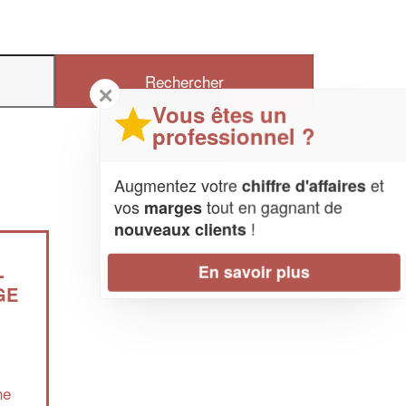
✕
Vous êtes un
professionnel ?
Augmentez votre
et
chiffre d'affaires
vos
tout en gagnant de
marges
!
nouveaux clients
En savoir plus
-
GE
ne