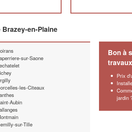
 Brazey-en-Plaine
oirans
Bon à s
aperriere-sur-Saone
travau
echatelet
ichey
Prix d
rgilly
Install
orcelles-les-Citeaux
Commen
anthes
jardin 
aint-Aubin
allanges
ontmain
emilly-sur-Tille