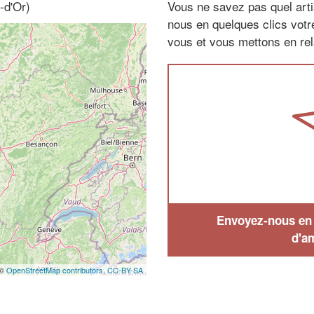
-d'Or)
Vous ne savez pas quel arti
nous en quelques clics vot
vous et vous mettons en rela
Envoyez-nous en q
d'a
 ©
OpenStreetMap contributors,
CC-BY-SA