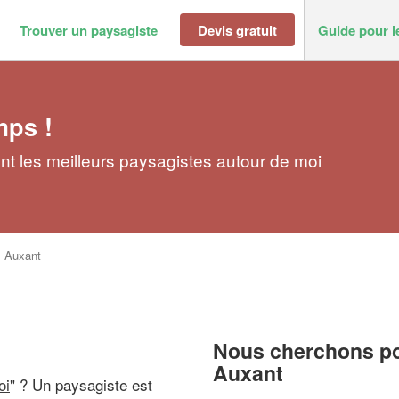
Trouver un paysagiste
Devis gratuit
Guide pour l
mps !
t les meilleurs paysagistes autour de moi
>
Auxant
Nous cherchons pou
Auxant
oi
" ? Un paysagiste est