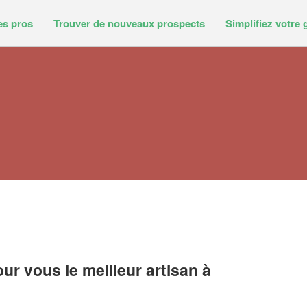
es pros
Trouver de nouveaux prospects
Simplifiez votre 
r vous le meilleur artisan à