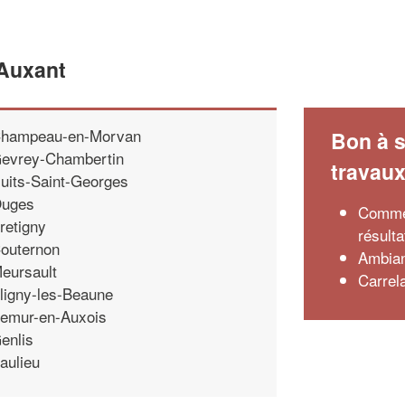
'Auxant
hampeau-en-Morvan
Bon à s
evrey-Chambertin
travau
uits-Saint-Georges
uges
Commen
retigny
résulta
outernon
Ambian
eursault
Carrela
ligny-les-Beaune
emur-en-Auxois
enlis
aulieu