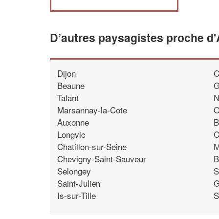
D’autres paysagistes proche d
Dijon
C
Beaune
G
Talant
N
Marsannay-la-Cote
O
Auxonne
B
Longvic
C
Chatillon-sur-Seine
M
Chevigny-Saint-Sauveur
B
Selongey
S
Saint-Julien
G
Is-sur-Tille
S