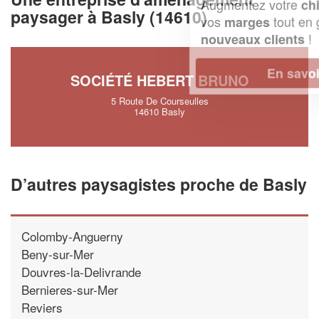
Augmentez votre
et
chiffre d'affaires
paysager à Basly (14610)
vos
tout en gagnant de
marges
!
nouveaux clients
En savoir plus
SOCIÉTÉ HEBERT BRUNO
5 Route De Courseulles
14610 Basly
D’autres paysagistes proche de Basly
Colomby-Anguerny
Beny-sur-Mer
Douvres-la-Delivrande
Bernieres-sur-Mer
Reviers