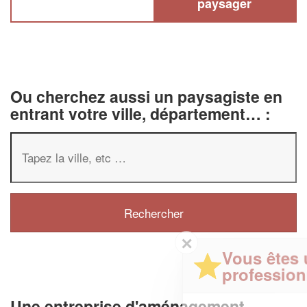
paysager
Ou cherchez aussi un paysagiste en
entrant votre ville, département… :
✕
Vous êtes un
professionnel ?
Une entreprise d'aménagement