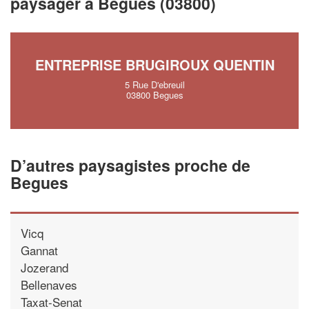
paysager à Begues (03800)
vos
tout en gagnant de
marges
!
nouveaux clients
En savoir plus
ENTREPRISE BRUGIROUX QUENTIN
5 Rue D'ebreuil
03800 Begues
D’autres paysagistes proche de
Begues
Vicq
Gannat
Jozerand
Bellenaves
Taxat-Senat