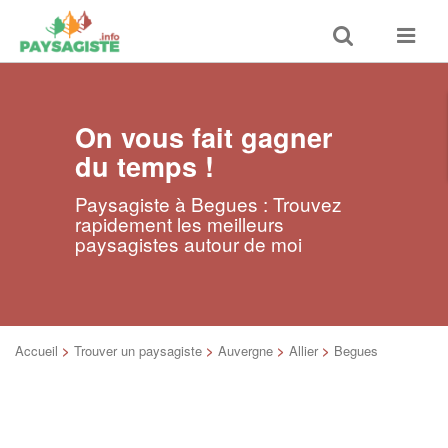
Toggle
Toggle
search
navigat
On vous fait gagner
du temps !
Paysagiste à Begues : Trouvez
rapidement les meilleurs
paysagistes autour de moi
Accueil
>
Trouver un paysagiste
>
Auvergne
>
Allier
>
Begues