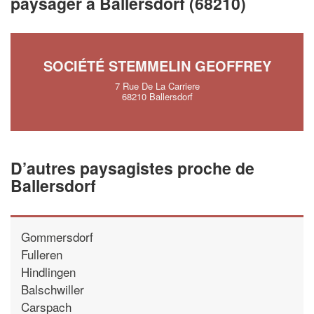
paysager à Ballersdorf (68210)
vos
tout en gagnant de
marges
!
nouveaux clients
En savoir plus
SOCIÉTÉ STEMMELIN GEOFFREY
7 Rue De La Carriere
68210 Ballersdorf
D’autres paysagistes proche de
Ballersdorf
Gommersdorf
Fulleren
Hindlingen
Balschwiller
Carspach