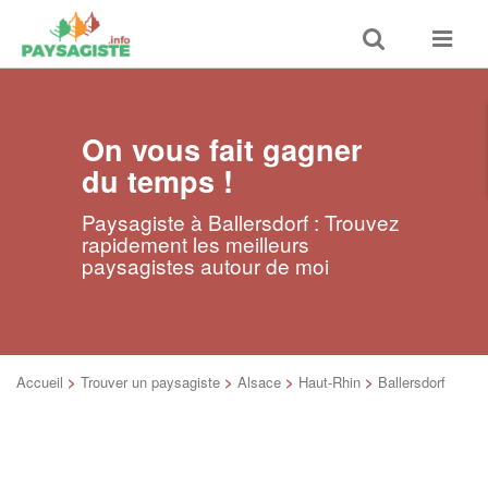
Toggle
Toggle
search
navigat
On vous fait gagner
du temps !
Paysagiste à Ballersdorf : Trouvez
rapidement les meilleurs
paysagistes autour de moi
Accueil
>
Trouver un paysagiste
>
Alsace
>
Haut-Rhin
>
Ballersdorf