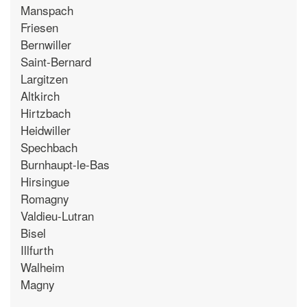
Manspach
Friesen
Bernwiller
Saint-Bernard
Largitzen
Altkirch
Hirtzbach
Heidwiller
Spechbach
Burnhaupt-le-Bas
Hirsingue
Romagny
Valdieu-Lutran
Bisel
Illfurth
Walheim
Magny