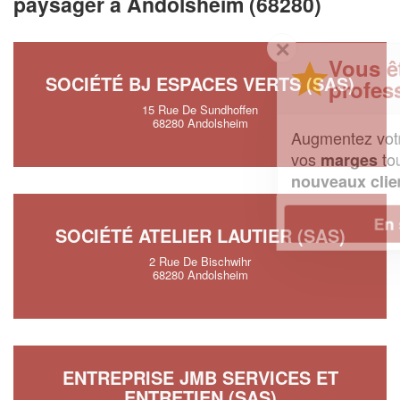
paysager à Andolsheim (68280)
✕
Vous êtes un
SOCIÉTÉ BJ ESPACES VERTS (SAS)
professionnel ?
15 Rue De Sundhoffen
68280 Andolsheim
Augmentez votre
et
chiffre d'affaires
vos
tout en gagnant de
marges
!
nouveaux clients
En savoir plus
SOCIÉTÉ ATELIER LAUTIER (SAS)
2 Rue De Bischwihr
68280 Andolsheim
ENTREPRISE JMB SERVICES ET
ENTRETIEN (SAS)