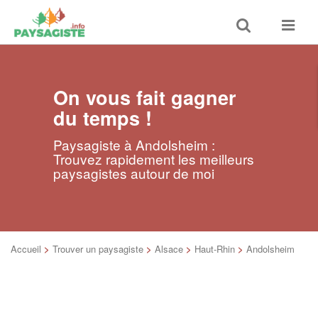
Toggle
Toggle
search
navigat
On vous fait gagner
du temps !
Paysagiste à Andolsheim :
Trouvez rapidement les meilleurs
paysagistes autour de moi
Accueil
>
Trouver un paysagiste
>
Alsace
>
Haut-Rhin
>
Andolsheim