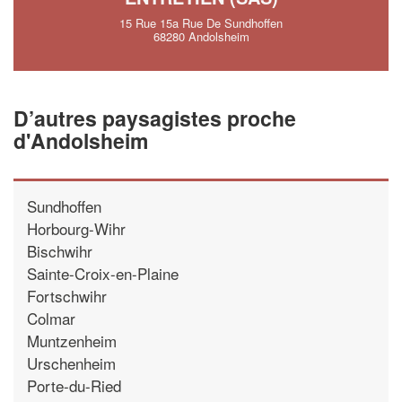
15 Rue 15a Rue De Sundhoffen
68280 Andolsheim
D’autres paysagistes proche
d'Andolsheim
Sundhoffen
Horbourg-Wihr
Bischwihr
Sainte-Croix-en-Plaine
Fortschwihr
Colmar
Muntzenheim
Urschenheim
Porte-du-Ried