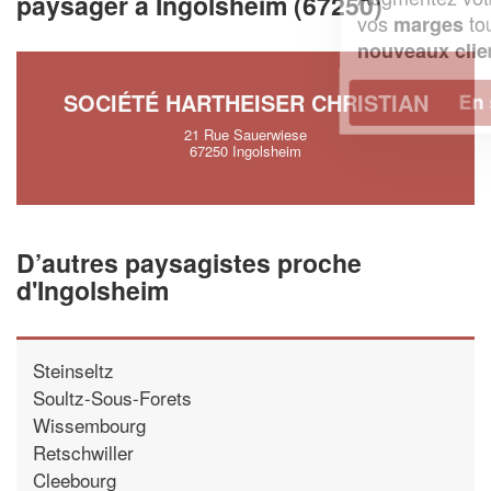
paysager à Ingolsheim (67250)
vos
tout en gagnant de
marges
!
nouveaux clients
SOCIÉTÉ HARTHEISER CHRISTIAN
En savoir plus
21 Rue Sauerwiese
67250 Ingolsheim
D’autres paysagistes proche
d'Ingolsheim
Steinseltz
Soultz-Sous-Forets
Wissembourg
Retschwiller
Cleebourg