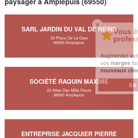
paysager à Amplepuis (69550)
✕
SARL JARDIN DU VAL DE REINS
Vous êtes un
professionnel ?
20 Place De La Gare
69550 Amplepuis
Augmentez votre
et
chiffre d'affaires
vos
tout en gagnant de
marges
!
nouveaux clients
SOCIÉTÉ RAQUIN MAXIME
En savoir plus
23 Allee Des Mille Fleurs
69550 Amplepuis
ENTREPRISE JACQUIER PIERRE