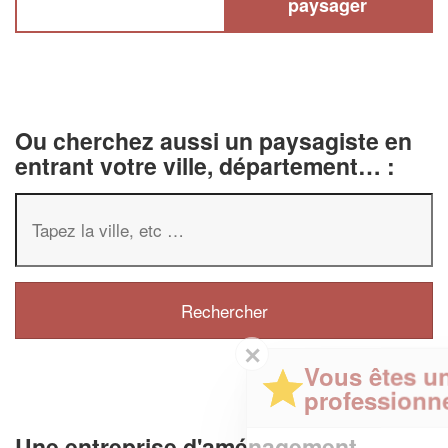
paysager
Ou cherchez aussi un paysagiste en
entrant votre ville, département… :
✕
Vous êtes un
professionnel ?
Une entreprise d'aménagement