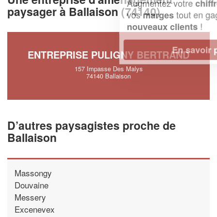
Augmentez votre
et
chiffre d'affaires
paysager à Ballaison (74140)
vos
tout en gagnant de
marges
!
nouveaux clients
En savoir plus
ENTREPRISE PULIGNY BERTRAND
157 Impasse Des Malys
74140 Ballaison
D’autres paysagistes proche de
Ballaison
Massongy
Douvaine
Messery
Excenevex