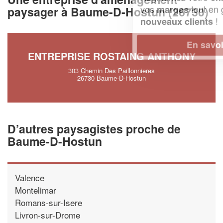
vos
tout en gagnant de
marges
paysager à Baume-D-Hostun (26730)
!
nouveaux clients
En savoir plus
ENTREPRISE ROSTAING ANTHONY
303 Chemin Des Paillonnieres
26730 Baume-D-Hostun
D’autres paysagistes proche de
Baume-D-Hostun
Valence
Montelimar
Romans-sur-Isere
Livron-sur-Drome