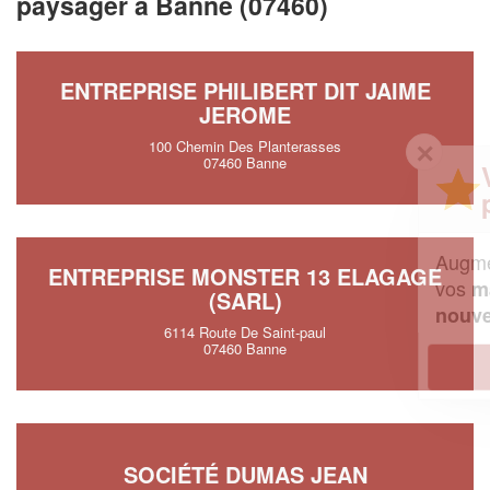
paysager à Banne (07460)
ENTREPRISE PHILIBERT DIT JAIME
JEROME
✕
100 Chemin Des Planterasses
07460 Banne
Vous êtes un
professionnel ?
Augmentez votre
et
chiffre d'affaires
ENTREPRISE MONSTER 13 ELAGAGE
vos
tout en gagnant de
marges
(SARL)
!
nouveaux clients
6114 Route De Saint-paul
07460 Banne
En savoir plus
SOCIÉTÉ DUMAS JEAN