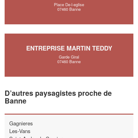
Place De-l-eglise
07460 Banne
ENTREPRISE MARTIN TEDDY
Garde Giral
07460 Banne
D’autres paysagistes proche de
Banne
Gagnieres
Les-Vans