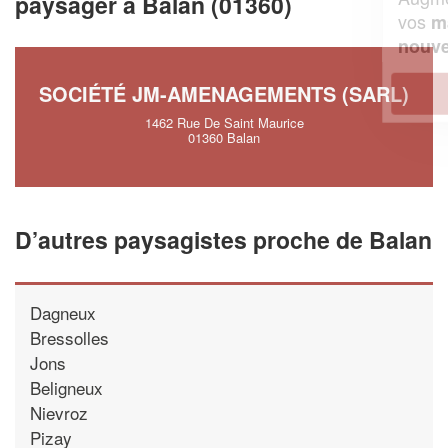
paysager à Balan (01360)
vos
tout en gagnant de
marges
!
nouveaux clients
SOCIÉTÉ JM-AMENAGEMENTS (SARL)
En savoir plus
1462 Rue De Saint Maurice
01360 Balan
D’autres paysagistes proche de Balan
Dagneux
Bressolles
Jons
Beligneux
Nievroz
Pizay