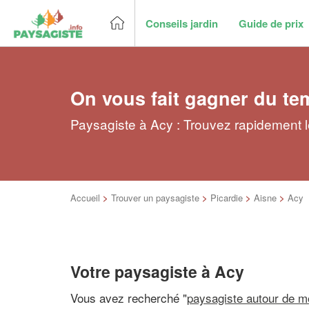
Conseils jardin
Guide de prix
On vous fait gagner du te
Paysagiste à Acy : Trouvez rapidement l
Accueil
>
Trouver un paysagiste
>
Picardie
>
Aisne
>
Acy
Votre paysagiste à Acy
Vous avez recherché "
paysagiste autour de m