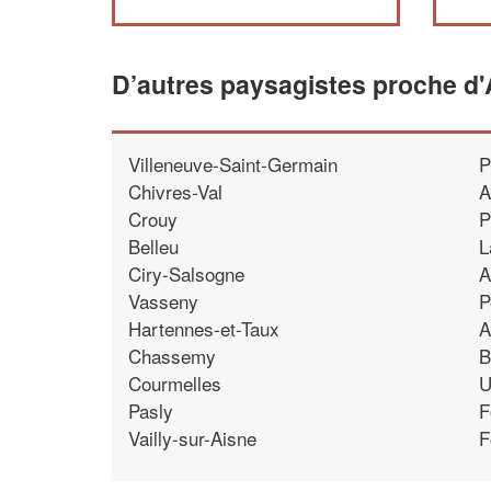
D’autres paysagistes proche d
Villeneuve-Saint-Germain
P
Chivres-Val
A
Crouy
P
Belleu
L
Ciry-Salsogne
A
Vasseny
P
Hartennes-et-Taux
A
Chassemy
B
Courmelles
U
Pasly
F
Vailly-sur-Aisne
F