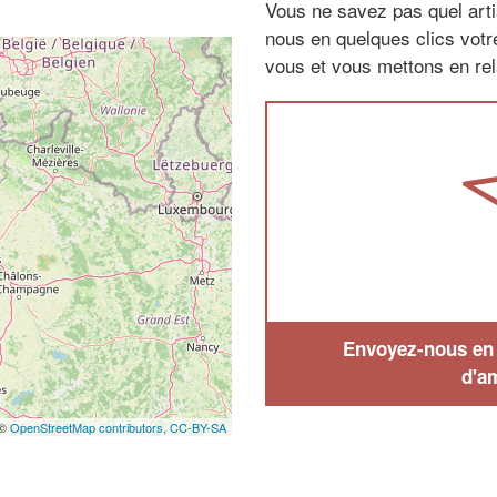
Vous ne savez pas quel arti
nous en quelques clics vot
vous et vous mettons en rela
Envoyez-nous en q
d'a
 ©
OpenStreetMap contributors,
CC-BY-SA