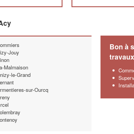
'Acy
ommiers
Bon à s
izy-Jouy
travau
inon
a-Malmaison
Commen
nizy-le-Grand
Superv
ernant
Install
rmentieres-sur-Ourcq
reny
rcel
olembray
ontenoy