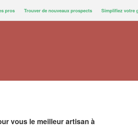
es pros
Trouver de nouveaux prospects
Simplifiez votre 
r vous le meilleur artisan à