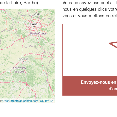
de-la-Loire, Sarthe)
Vous ne savez pas quel arti
nous en quelques clics vot
vous et vous mettons en rela
Envoyez-nous en q
d'a
 ©
OpenStreetMap contributors,
CC-BY-SA