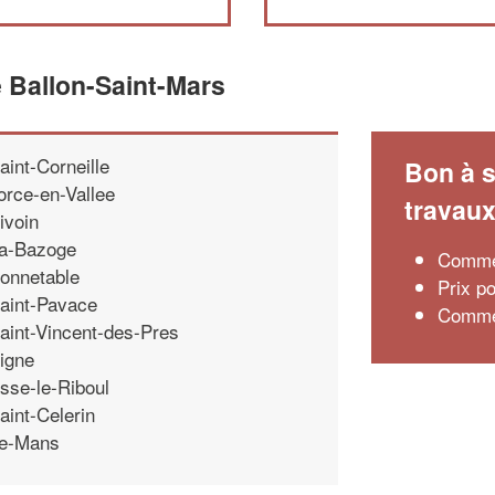
 Ballon-Saint-Mars
aint-Corneille
Bon à s
orce-en-Vallee
travau
ivoin
a-Bazoge
Commen
onnetable
Prix p
aint-Pavace
Commen
aint-Vincent-des-Pres
igne
sse-le-Riboul
aint-Celerin
e-Mans