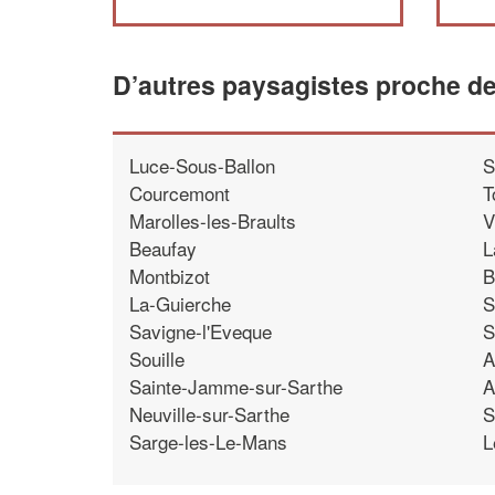
D’autres paysagistes proche de
Luce-Sous-Ballon
S
Courcemont
T
Marolles-les-Braults
V
Beaufay
L
Montbizot
B
La-Guierche
S
Savigne-l'Eveque
S
Souille
A
Sainte-Jamme-sur-Sarthe
A
Neuville-sur-Sarthe
S
Sarge-les-Le-Mans
L