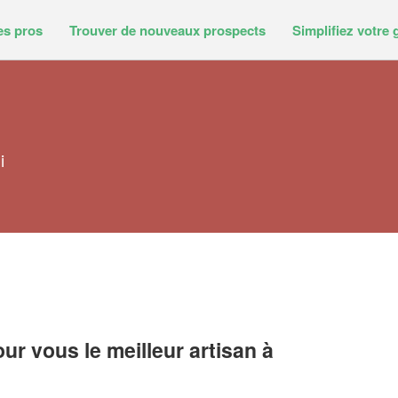
es pros
Trouver de nouveaux prospects
Simplifiez votre 
i
r vous le meilleur artisan à