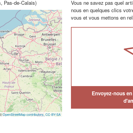
s, Pas-de-Calais)
Vous ne savez pas quel arti
nous en quelques clics vot
vous et vous mettons en rela
Envoyez-nous en q
d'a
 ©
OpenStreetMap contributors,
CC-BY-SA