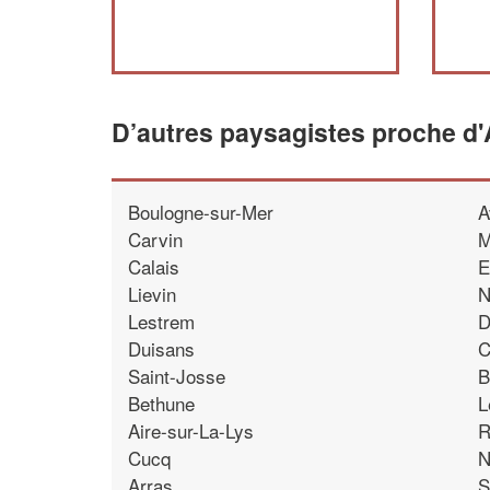
D’autres paysagistes proche d'
Boulogne-sur-Mer
A
Carvin
M
Calais
E
Lievin
N
Lestrem
D
Duisans
C
Saint-Josse
B
Bethune
L
Aire-sur-La-Lys
R
Cucq
N
Arras
S