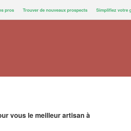
es pros
Trouver de nouveaux prospects
Simplifiez votre 
r vous le meilleur artisan à