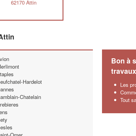
62170 Attin
Attin
vion
Bon à s
erlimont
travau
taples
eufchatel-Hardelot
Les pr
annes
Commen
amblain-Chatelain
Tout s
rebieres
ens
ety
esles
aint-Omer