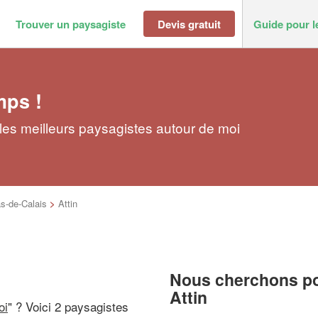
Trouver un paysagiste
Devis gratuit
Guide pour l
mps !
 les meilleurs paysagistes autour de moi
s-de-Calais
>
Attin
Nous cherchons pou
Attin
oi
" ? Voici 2 paysagistes