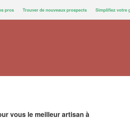
es pros
Trouver de nouveaux prospects
Simplifiez votre 
r vous le meilleur artisan à