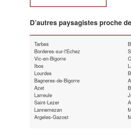
D’autres paysagistes proche d
Tarbes
B
Borderes-sur-l'Echez
S
Vic-en-Bigorre
C
Ibos
L
Lourdes
B
Bagneres-de-Bigorre
A
Azet
B
Larreule
J
Saint-Lezer
A
Lannemezan
M
Argeles-Gazost
M