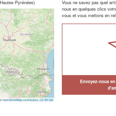
, Hautes-Pyrénées)
Vous ne savez pas quel arti
nous en quelques clics vot
vous et vous mettons en rela
Envoyez-nous en q
d'a
 ©
OpenStreetMap contributors,
CC-BY-SA