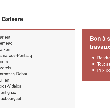
e Batsere
arlest
Bon à s
emeac
travau
aixon
amarque-Pontacq
Rendre
ours
Tout sa
zereix
Prix p
arbazan-Debat
uillan
gos-Vidalos
ontignac
aubourguet