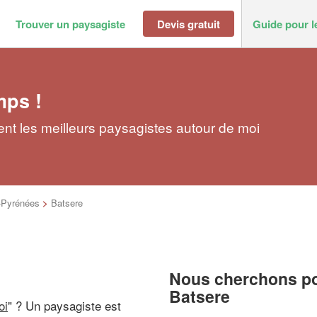
Trouver un paysagiste
Devis gratuit
Guide pour l
mps !
nt les meilleurs paysagistes autour de moi
-Pyrénées
>
Batsere
Nous cherchons pou
Batsere
oi
" ? Un paysagiste est