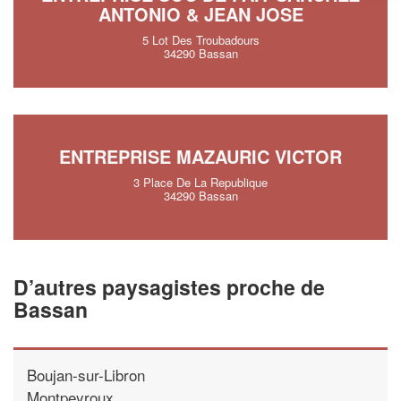
ANTONIO & JEAN JOSE
5 Lot Des Troubadours
34290 Bassan
ENTREPRISE MAZAURIC VICTOR
3 Place De La Republique
34290 Bassan
D’autres paysagistes proche de
Bassan
Boujan-sur-Libron
Montpeyroux