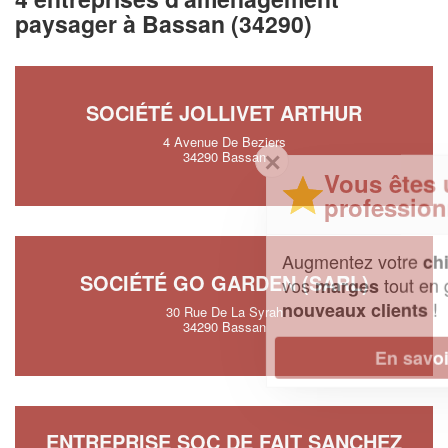
paysager à Bassan (34290)
SOCIÉTÉ JOLLIVET ARTHUR
4 Avenue De Beziers
✕
34290 Bassan
Vous êtes un
professionnel ?
Augmentez votre
et
chiffre d'affaires
SOCIÉTÉ GO GARDEN (SARL)
vos
tout en gagnant de
marges
!
nouveaux clients
30 Rue De La Syrah
34290 Bassan
En savoir plus
ENTREPRISE SOC DE FAIT SANCHEZ