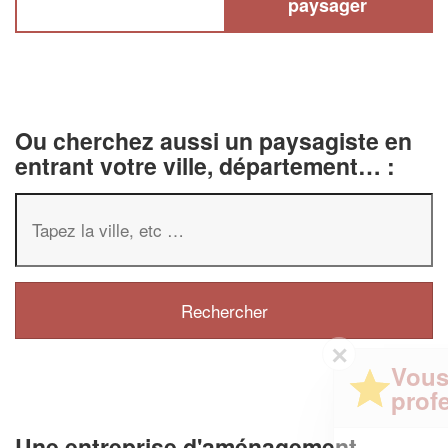
paysager
Ou cherchez aussi un paysagiste en
entrant votre ville, département… :
✕
Vous êtes un
professionnel ?
Une entreprise d'aménagement