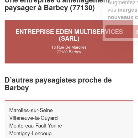
Augmentez votre
et
chiffre d'affaires
paysager à Barbey (77130)
vos
tout en gagnant de
marges
!
nouveaux clients
ENTREPRISE EDEN MULTISERVICES
En savoir plus
(SARL)
13 Rue De Marolles
77130 Barbey
D’autres paysagistes proche de
Barbey
Marolles-sur-Seine
Villeneuve-la-Guyard
Montereau-Fault-Yonne
Montigny-Lencoup