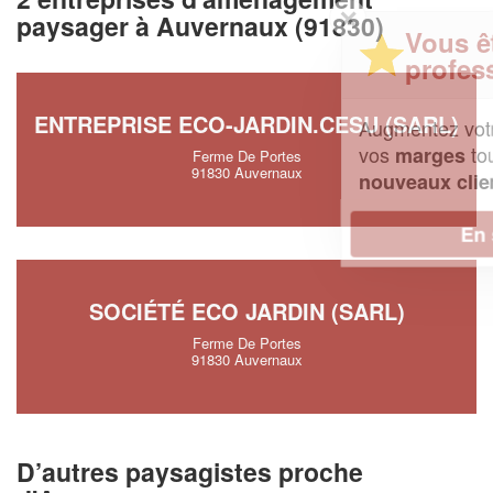
✕
paysager à Auvernaux (91830)
Vous êtes un
professionnel ?
ENTREPRISE ECO-JARDIN.CESU (SARL)
Augmentez votre
et
chiffre d'affaires
vos
tout en gagnant de
marges
Ferme De Portes
91830 Auvernaux
!
nouveaux clients
En savoir plus
SOCIÉTÉ ECO JARDIN (SARL)
Ferme De Portes
91830 Auvernaux
D’autres paysagistes proche