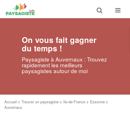
Toggle
Toggle
search
navigat
On vous fait gagner
du temps !
Paysagiste à Auvernaux : Trouvez
rapidement les meilleurs
paysagistes autour de moi
Accueil
>
Trouver un paysagiste
>
Ile-de-France
>
Essonne
>
Auvernaux