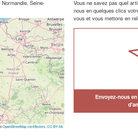
e Normandie, Seine-
Vous ne savez pas quel arti
nous en quelques clics vot
vous et vous mettons en rela
Envoyez-nous en q
d'a
 ©
OpenStreetMap contributors,
CC-BY-SA