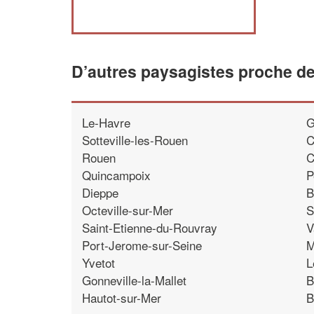
D’autres paysagistes proche de
Le-Havre
G
Sotteville-les-Rouen
C
Rouen
C
Quincampoix
P
Dieppe
B
Octeville-sur-Mer
S
Saint-Etienne-du-Rouvray
V
Port-Jerome-sur-Seine
M
Yvetot
L
Gonneville-la-Mallet
B
Hautot-sur-Mer
B