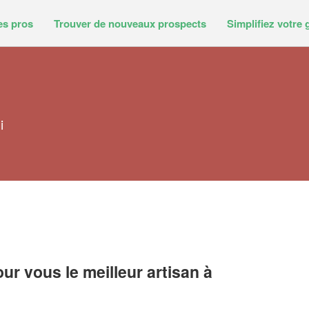
es pros
Trouver de nouveaux prospects
Simplifiez votre 
i
r vous le meilleur artisan à