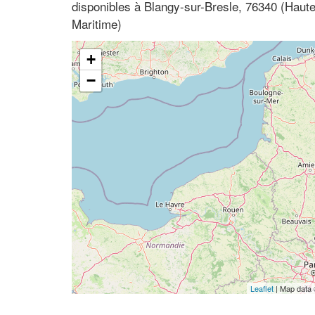
disponibles à Blangy-sur-Bresle, 76340 (Haut
Maritime)
+
−
Leaflet
| Map data