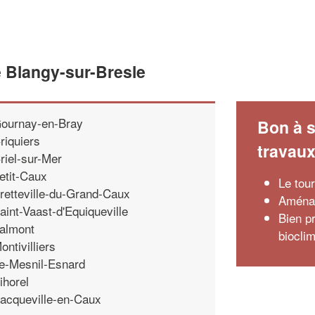
 Blangy-sur-Bresle
ournay-en-Bray
Bon à s
riquiers
travau
riel-sur-Mer
etit-Caux
Le tou
retteville-du-Grand-Caux
Aménag
aint-Vaast-d'Equiqueville
Bien pr
almont
biocli
ontivilliers
e-Mesnil-Esnard
ihorel
acqueville-en-Caux