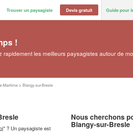
Trouver un paysagiste
Devis gratuit
Guide pour l
mps !
z rapidement les meilleurs paysagistes autour de mo
e-Maritime
>
Blangy-sur-Bresle
Bresle
Nous cherchons pou
Blangy-sur-Bresle
oi
" ? Un paysagiste est