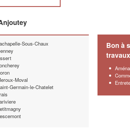
'Anjoutey
achapelle-Sous-Chaux
Bon à s
enney
travau
ssert
oncherey
Aménag
oron
Commen
eroux-Moval
Entret
aint-Germain-le-Chatelet
rais
ariviere
etitmagny
escemont