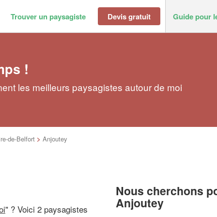
Trouver un paysagiste
Devis gratuit
Guide pour l
mps !
ent les meilleurs paysagistes autour de moi
ire-de-Belfort
>
Anjoutey
Nous cherchons pou
Anjoutey
oi
" ? Voici 2 paysagistes