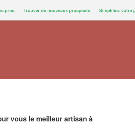
es pros
Trouver de nouveaux prospects
Simplifiez votre 
r vous le meilleur artisan à