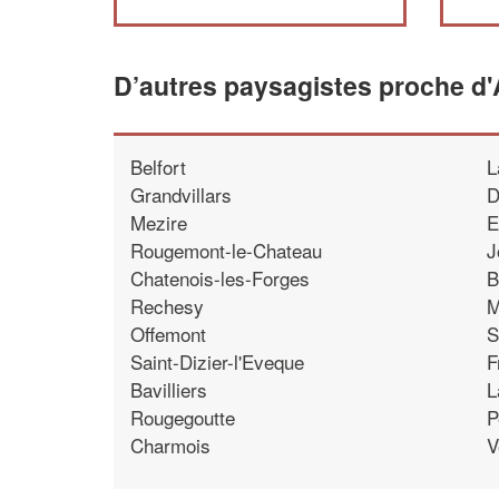
D’autres paysagistes proche d
Belfort
L
Grandvillars
D
Mezire
E
Rougemont-le-Chateau
J
Chatenois-les-Forges
B
Rechesy
M
Offemont
S
Saint-Dizier-l'Eveque
F
Bavilliers
L
Rougegoutte
P
Charmois
V