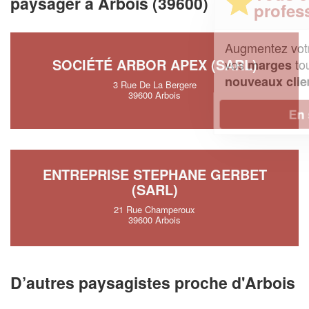
paysager à Arbois (39600)
professionnel ?
Augmentez votre
et
chiffre d'affaires
SOCIÉTÉ ARBOR APEX (SARL)
vos
tout en gagnant de
marges
!
nouveaux clients
3 Rue De La Bergere
39600 Arbois
En savoir plus
ENTREPRISE STEPHANE GERBET
(SARL)
21 Rue Champeroux
39600 Arbois
D’autres paysagistes proche d'Arbois