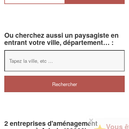
Ou cherchez aussi un paysagiste en
entrant votre ville, département… :
✕
2 entreprises d'aménagement
Vous êtes un