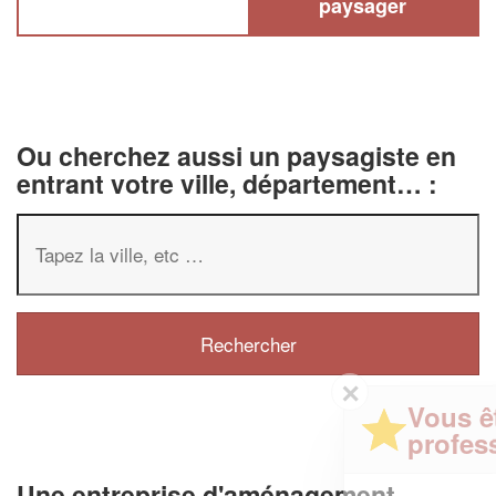
paysager
Ou cherchez aussi un paysagiste en
entrant votre ville, département… :
✕
Vous êtes un
professionnel ?
Une entreprise d'aménagement