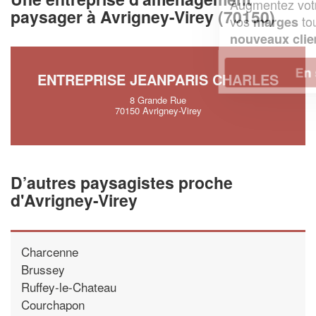
Augmentez votre
et
chiffre d'affaires
paysager à Avrigney-Virey (70150)
vos
tout en gagnant de
marges
!
nouveaux clients
En savoir plus
ENTREPRISE JEANPARIS CHARLES
8 Grande Rue
70150 Avrigney-Virey
D’autres paysagistes proche
d'Avrigney-Virey
Charcenne
Brussey
Ruffey-le-Chateau
Courchapon