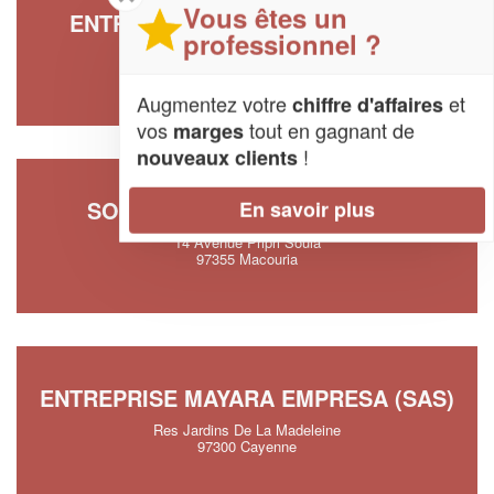
Vous êtes un
ENTREPRISE SMS GUYANE (SAS)
professionnel ?
3 Rue Des Cerisiers
97351 Matoury
Augmentez votre
et
chiffre d'affaires
vos
tout en gagnant de
marges
!
nouveaux clients
SOCIÉTÉ TINE SERVICE (SAS)
En savoir plus
14 Avenue Pripri Soula
97355 Macouria
ENTREPRISE MAYARA EMPRESA (SAS)
Res Jardins De La Madeleine
97300 Cayenne