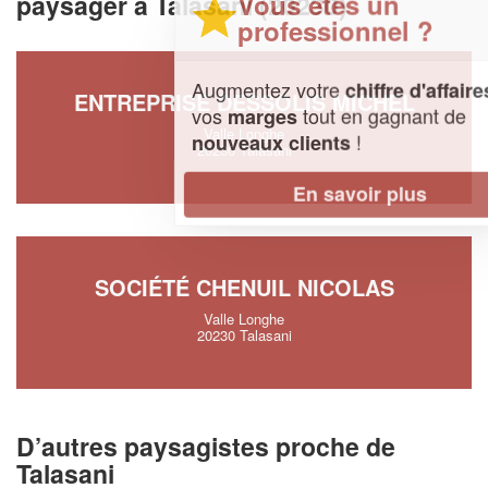
Vous êtes un
paysager à Talasani (20230)
professionnel ?
Augmentez votre
et
chiffre d'affaires
ENTREPRISE DESSOLIS MICHEL
vos
tout en gagnant de
marges
Valle Longhe
!
nouveaux clients
20230 Talasani
En savoir plus
SOCIÉTÉ CHENUIL NICOLAS
Valle Longhe
20230 Talasani
D’autres paysagistes proche de
Talasani