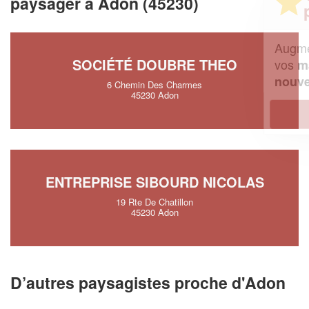
paysager à Adon (45230)
professionnel ?
Augmentez votre
et
chiffre d'affaires
SOCIÉTÉ DOUBRE THEO
vos
tout en gagnant de
marges
!
nouveaux clients
6 Chemin Des Charmes
45230 Adon
En savoir plus
ENTREPRISE SIBOURD NICOLAS
19 Rte De Chatillon
45230 Adon
D’autres paysagistes proche d'Adon