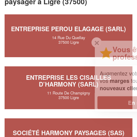
paysager à Ligre (37500)
ENTREPRISE PEROU ELAGAGE (SARL)
14 Rue Du Quellay
✕
37500 Ligre
Vous êtes un
professionnel ?
Augmentez votre
et
chiffre d'affaires
ENTREPRISE LES CISAILLES
vos
tout en gagnant de
marges
D’HARMONY (SARL)
!
nouveaux clients
11 Route De Champigny
37500 Ligre
En savoir plus
SOCIÉTÉ HARMONY PAYSAGES (SAS)