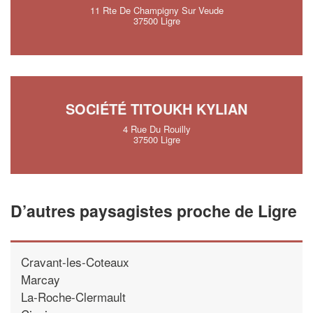
11 Rte De Champigny Sur Veude
37500 Ligre
SOCIÉTÉ TITOUKH KYLIAN
4 Rue Du Rouilly
37500 Ligre
D’autres paysagistes proche de Ligre
Cravant-les-Coteaux
Marcay
La-Roche-Clermault