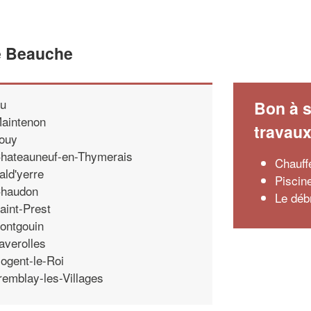
e Beauche
u
Bon à s
aintenon
travau
ouy
hateauneuf-en-Thymerais
Chauff
ald'yerre
Piscin
haudon
Le débr
aint-Prest
ontgouin
averolles
ogent-le-Roi
remblay-les-Villages