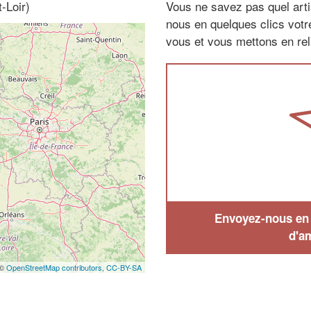
-Loir)
Vous ne savez pas quel arti
nous en quelques clics vot
vous et vous mettons en rela
Envoyez-nous en q
d'a
 ©
OpenStreetMap contributors,
CC-BY-SA