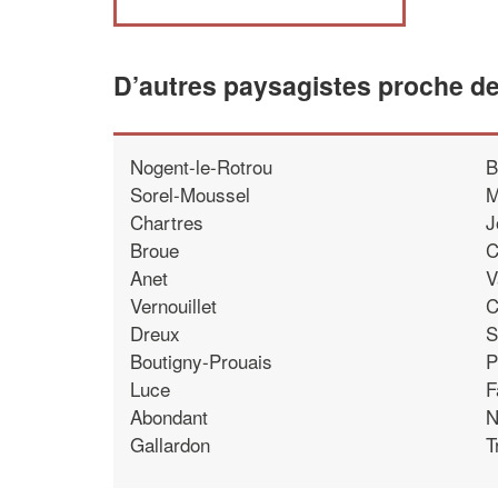
D’autres paysagistes proche d
Nogent-le-Rotrou
B
Sorel-Moussel
M
Chartres
J
Broue
C
Anet
V
Vernouillet
C
Dreux
S
Boutigny-Prouais
P
Luce
F
Abondant
N
Gallardon
T