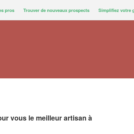
es pros
Trouver de nouveaux prospects
Simplifiez votre 
r vous le meilleur artisan à